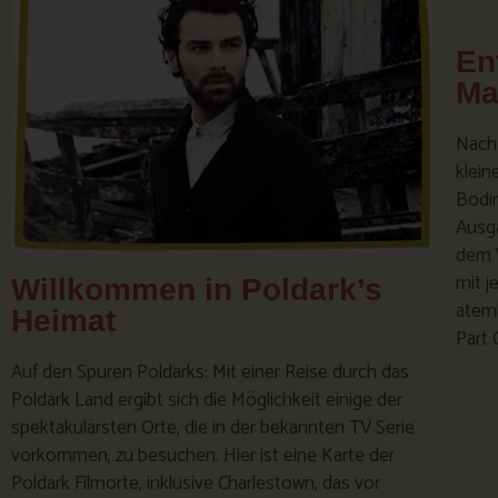
En
Ma
Nach
klein
Bodi
Ausga
dem W
mit 
Willkommen in Poldark’s
atemb
Heimat
Part 
Auf den Spuren Poldarks: Mit einer Reise durch das
Poldark Land ergibt sich die Möglichkeit einige der
spektakulärsten Orte, die in der bekannten TV Serie
vorkommen, zu besuchen. Hier ist eine Karte der
Poldark Filmorte, inklusive Charlestown, das vor