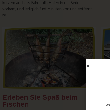
kurzem auch als Falmouth Hafen in der Serie
vorkam, und lediglich fünf Minuten von uns entfernt
ist.
Erleben Sie Spaß beim
Be
Fischen
Br
we