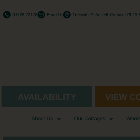
01726 72128
Email Us
Trelowth, St Austell, Cornwall PL26
AVAILABILITY
VIEW C
About Us
Our Cottages
Who’