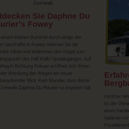
tdecken Sie Daphne Du
urier’s Fowey
 einem kleinen Bummel durch einige der
en Geschäfte in Fowey, nehmen Sie die
nnick Fähre und erklimmen den Hügel zum
ngspunkt des Hall Walk/ Spazierganges. Auf
eg in Richtung Polruan eröffnet sich Ihnen
jeder Wendung des Weges ein neuer
Erfahr
eraubender Blick. Kein Wunder, dass dieser
Bergb
Cornwalls Daphne Du Maurier so inspiriert hat.
Inmitten ei
ist der China
einen Famili
Gelände von
Porzellanerd