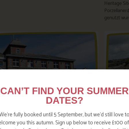
Heritage Si
Porzellanerd
genutzt wur
CAN’T FIND YOUR SUMMER
DATES?
suchen Sie die St. Austell
Mit d
We’re fully booked until 5 September, but we’d still love t
auerei
Camel 
lcome you this autumn. Sign up below to receive £100 of