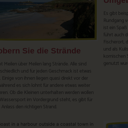
Umgeb
Es gibt bei
Rundgang vo
ist ein Spaß
führt auch d
Fischerort,
und als Kul
obern Sie die Strände
kornischen 
genutzt wur
bt Meilen über Meilen lang Strände. Alle sind
schiedlich und für jeden Geschmack ist etwas
. Einige von ihnen liegen quasi direkt vor der
während es sich lohnt für andere etwas weiter
hren. Ob die Kleinen unterhalten werden wollen
Wassersport im Vordergrund steht, es gibt für
 Anlass den richtigen Strand.