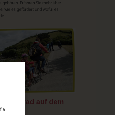
te gehören. Erfahren Sie mehr über
e, wie es gefördert und wofür es
de.
em Fahrrad auf dem
o
Trail
f a