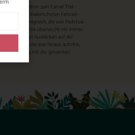
erm.
in Richtung Bodmin zum Camel Trail –
liebtesten und malerischsten Fahrrad-
ereinigten Königreich, die von Padstow
 Bridge führt. Sie überrascht mit immer
n fantastischen Ausblicken auf der
recke und ist darüber hinaus autofrei,
ür einen Ausflug mit der gesamten