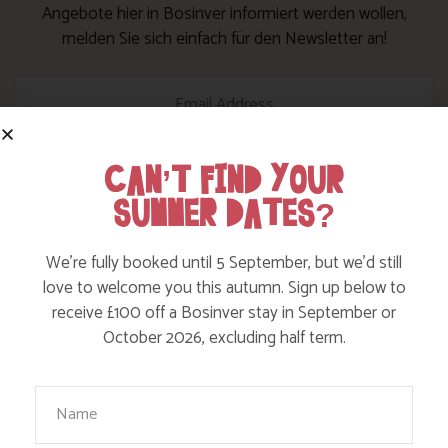
Angebote hier in Bosinver informiert werden wollen,
melden Sie sich einfach für den Newsletter an!
Sign Up!
CAN’T FIND YOUR
SUMMER DATES?
Folgen Sie uns
We’re fully booked until 5 September, but we’d still
love to welcome you this autumn. Sign up below to
Sie können uns auch auf den verschiedenen Social Media
receive £100 off a Bosinver stay in September or
folgen und auf diese Weise über Neuigkeiten und
October 2026, excluding half term.
Angebote auf dem laufenden Stand sein!
Your Name